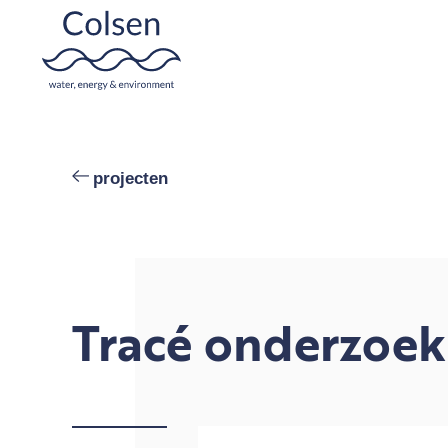
Overslaan
en
naar
projecten
de
inhoud
gaan
Tracé onderzoek 