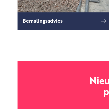
Bemalingsadvies
Zijn er grondwerkzaamheden
lees meer
gepland en wordt daarbij onder
het grondwaterniveau gegraven?
Nieu
p