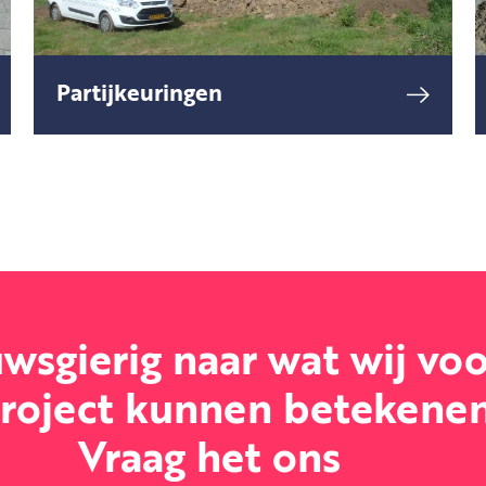
Partijkeuringen
Regelmatig komt er tijdens het
lees meer
uitvoeren van
graafwerkzaamheden grond vrij
welke afgevoerd dient te
worden.
wsgierig naar wat wij vo
roject kunnen betekene
Vraag het ons