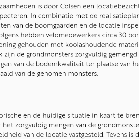
zaamheden is door Colsen een locatiebezich
specteren. In combinatie met de realisatiep
arten van de boomgaarden en de locatie inspec
olgens hebben veldmedewerkers circa 30 bori
ekening gehouden met koolashoudende materi
erk zijn de grondmonsters zorgvuldig gemeng
gen van de bodemkwaliteit ter plaatse van het
epaald van de genomen monsters.
rische en de huidige situatie in kaart te bre
r het zorgvuldig mengen van de grondmonste
heid van de locatie vastgesteld. Tevens is d