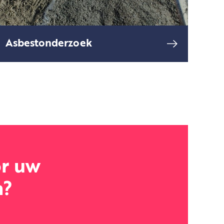
Asbestonderzoek
Asbest is een natuurlijk product
lees meer
dat vroeger veelvuldig gebruikt
werd omdat asbest
brandwerend en goed isolerend
is.
or uw
n?