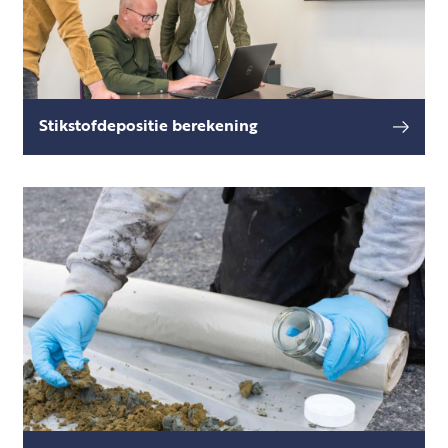
Stikstofdepositie berekening
Een stikstofdepositieberekening is een
lees meer
essentieel hulpmiddel bij het beoordelen van
de impact van (bedrijfs)activiteiten op Natura
2000-gebieden en