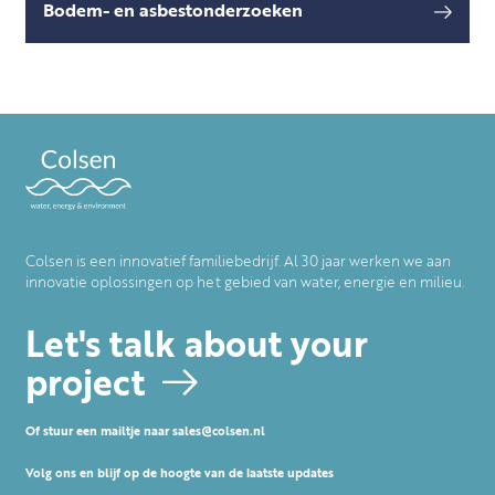
Bodem- en asbestonderzoeken
Colsen Bodem biedt in samenwerking met
lees meer
ABO-Milieuconsult diverse diensten aan, zoals
bemalingsadviezen, partijkeuringen,
asbestonderzoeken, waterbo
Colsen is een innovatief familiebedrijf. Al 30 jaar werken we aan
innovatie oplossingen op het gebied van water, energie en milieu.
Let's talk about your
project
Of stuur een mailtje naar
sales@colsen.nl
Volg ons en blijf op de hoogte van de laatste updates