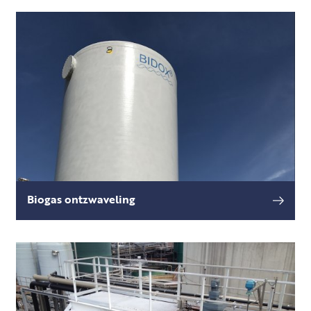
lees meer
vervuild afvalwater geproduceerd, waarbij
stikstof één van de belangrijkste
verontreinigingen is.
Biogas ontzwaveling
Onbehandeld biogas kan ernstige schade
lees meer
veroorzaken aan systemen zoals een ketel,
warmtekrachtkoppeling of een biogas
opwaarderingssysteem.