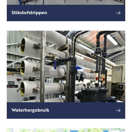
Stikstofstrippen
Een belangrijk bestanddeel van mest is stikstof.
lees meer
Stikstof die in allerlei vormen aanwezig is, bijv.
Waterhergebruik
Schoon water wordt steeds schaarser. En
lees meer
schaarse producten zijn duur.