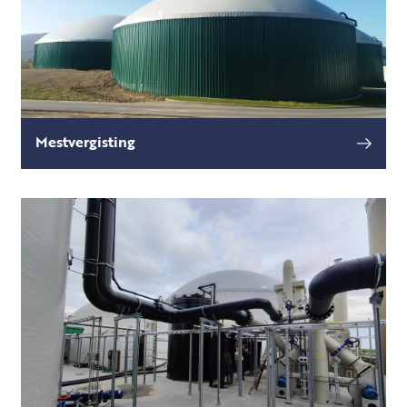
Mestvergisting
Of het doel nu loosbaar water, maximale
lees meer
fosfaat verwijdering of het terugwinnen van
stikstof als kunstmest is; mestvergisting is in elk
proces de e