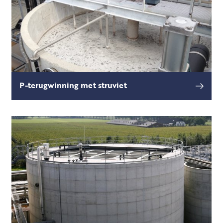
P-terugwinning met struviet
Fosfaat is een cruciaal bestandsdeel van
lees meer
kunstmest, maar de belangrijkste
mijnbouwgebieden raken langzaam uitgeput.