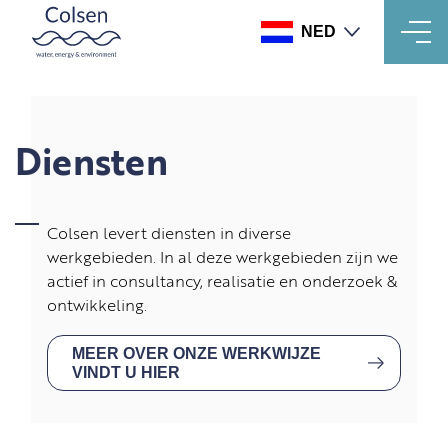
NED
Overslaan
en
naar
de
Diensten
inhoud
gaan
Colsen levert diensten in diverse
werkgebieden. In al deze werkgebieden zijn we
actief in consultancy, realisatie en onderzoek &
ontwikkeling.
MEER OVER ONZE WERKWIJZE
VINDT U HIER