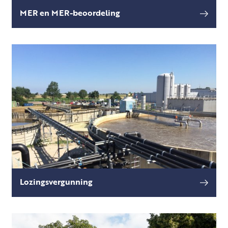
MER en MER-beoordeling
Bij (bedrijfs)activiteiten die vallen onder bijlage
lees meer
V van het Omgevingsbesluit moet een MER
worden opgesteld waarbij de effecten van uw
plan of pro
Lozingsvergunning
Het afvoeren van stoffen of water via een
lees meer
oppervlaktewaterlichaam, een
zuiveringstechnisch werk of een