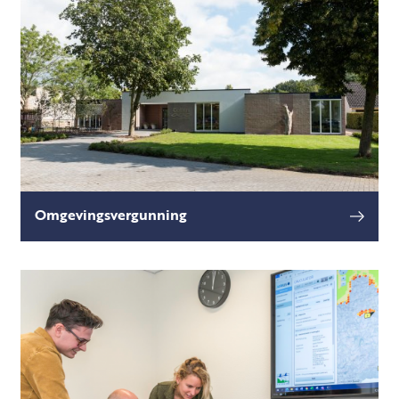
rioolwaterzuiveringsinstallatie (rwzi) wordt
Omgevingsvergunning
Heeft u plannen om wijzigingen door te voeren
lees meer
in uw bedrijfsactiviteiten die gevolgen kunnen
hebben voor geluid, geur, of een ander
milieuaspect?