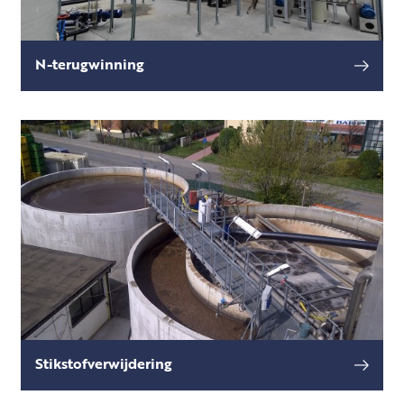
N-terugwinning
In bepaalde afval(water)stromen komt stikstof
lees meer
in hoge concentraties voor als ammonium,
bijvoorbeeld in digestaat of centraat na een
vergister, in s
Stikstofverwijdering
In een groot aantal sectoren wordt sterk