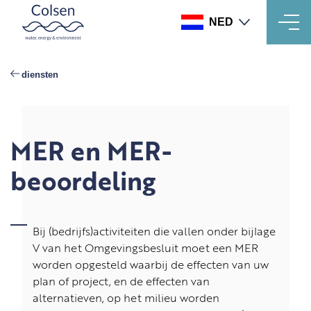
NED
Overslaan
en
diensten
naar
de
inhoud
gaan
MER en MER-
beoordeling
Bij (bedrijfs)activiteiten die vallen onder bijlage
V van het Omgevingsbesluit moet een MER
worden opgesteld waarbij de effecten van uw
plan of project, en de effecten van
alternatieven, op het milieu worden