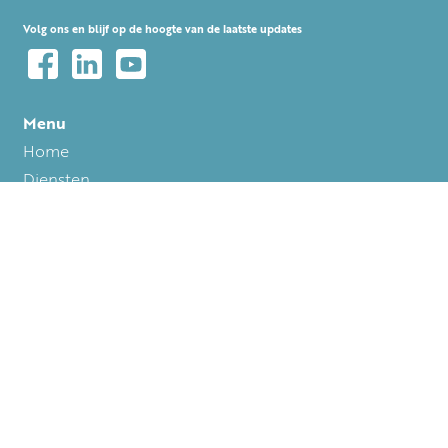
Volg ons en blijf op de hoogte van de laatste updates
Menu
Voet
Home
Diensten
Over Colsen
Projecten
Werken bij Colsen
Nieuws
Contact
Certificaten
Contact
Kreekzoom 3