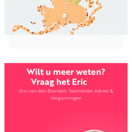
Wilt u meer weten?
Vraag het Eric
Eric van den Branden, Teamleider Advies &
Vergunningen