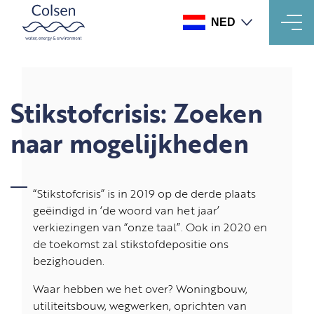
NED
Overslaan
en
naar
de
Stikstofcrisis: Zoeken
inhoud
gaan
naar mogelijkheden
“Stikstofcrisis” is in 2019 op de derde plaats
geëindigd in ‘de woord van het jaar’
verkiezingen van “onze taal”. Ook in 2020 en
de toekomst zal stikstofdepositie ons
bezighouden.
Waar hebben we het over? Woningbouw,
utiliteitsbouw, wegwerken, oprichten van