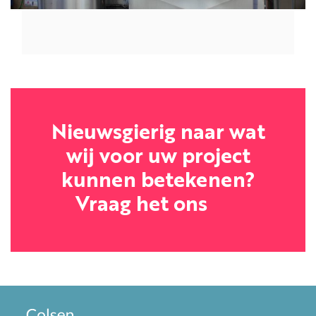
Nieuwsgierig naar wat
wij voor uw project
kunnen betekenen?
Vraag het ons