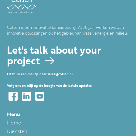
Colsen is een innovatief familiebedrijf. Al 30 jaar werken we aan
innovatie oplossingen op het gebied van water, energie en milieu.
Let's talk about your
project
Of stuur een mailtje naar
sales@colsen.nl
Volg ons en blijf op de hoogte van de laatste updates
Menu
Voet
Home
Diensten